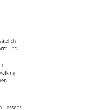
h-
ätzlich
farm und
uf
Walking
nen
en Hessens