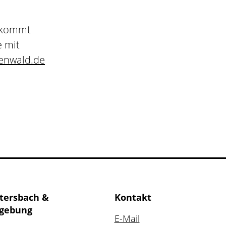
n kommt
e mit
enwald.de
tersbach &
Kontakt
gebung
E-Mail