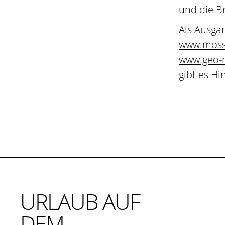
und die B
Als Ausga
www.moss
www.geo-n
gibt es Hi
URLAUB AUF
DEM