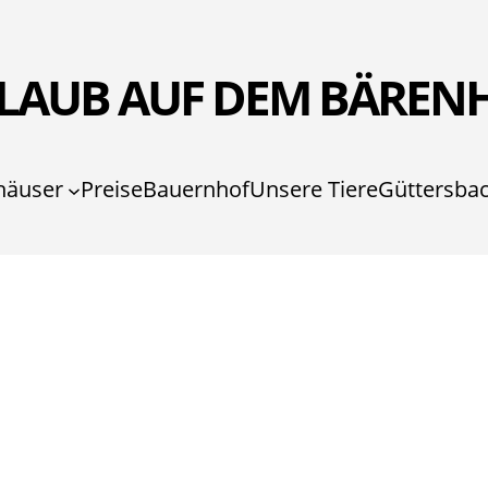
LAUB AUF DEM BÄREN
häuser
Preise
Bauernhof
Unsere Tiere
Güttersba