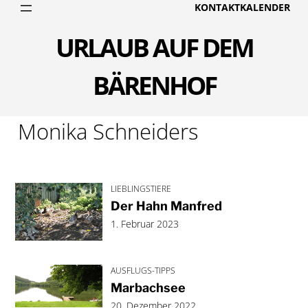
Zum
KONTAKT
KALENDER
Inhalt
URLAUB AUF DEM
springen
BÄRENHOF
Monika Schneiders
LIEBLINGSTIERE
Der Hahn Manfred
1. Februar 2023
AUSFLUGS-TIPPS
Marbachsee
20. Dezember 2022